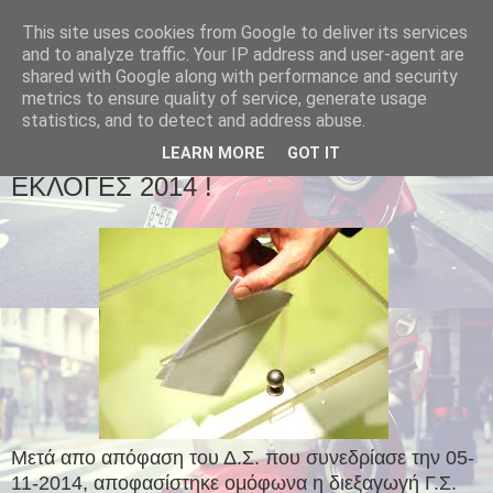
This site uses cookies from Google to deliver its services
and to analyze traffic. Your IP address and user-agent are
shared with Google along with performance and security
metrics to ensure quality of service, generate usage
statistics, and to detect and address abuse.
▼
LEARN MORE
GOT IT
ΕΚΛΟΓΕΣ 2014 !
Μετά απο απόφαση του Δ.Σ. που συνεδρίασε την 05-
11-2014, αποφασίστηκε ομόφωνα η διεξαγωγή Γ.Σ.