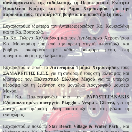
συνδιοργανωτές της εκδήλωσης, τη Περιφερειακή Ενότητα
Ηρακλείου Κρήτης και τον Δήμο Χερσονήσου για την
παρουσία τους, την αμέριστη βοήθεια και υποστήριξη τους.
Ευχαριστούμε ιδιαίτερα τον Αντιπεριφερειάρχη Κο. Κουκιαδάκη
και τη Κα. Βουτσαλά.
Το Κο. Γιώργο Χαλκιαδάκη και τον Αντιδήμαρχο Χερσονήσου
Κο. Μουντράκη που από την πρώτη στιγμή υποστήριξε και
βοήθησε ακούραστα με κάθε πρόσφορο μέσο, στη
πραγματοποίηση της εκδήλωσης.
Ευχαριστούμε πολύ το
Αστυνομικό Τμήμα Χερσονήσου,
τους
ΣΑΜΑΡΕΙΤΗΣ Ε.Ε.Σ.
για τη συνδρομή τους στη βόλτα μας, και
ιδιαιτέρως τον
Πολιτιστικό Σύλλογο Μοχού
για το υπέροχο
κέρασμα και τη ξενάγηση στο μοναδικό Λαογραφικό μουσείο
Μοχού.
Τον Κο. Παπαστεφανάκη από την
PAPASTEFANAKIS
Εξουσιοδοτημένο συνεργείο Piaggio - Vespa - Gilerra,
για τη
συνεχή και αμέριστη οδική υποστήριξή του στη βόλτα τη
ενδοχώρας.
Ευχαριστούμε πολύ το
Star Beach Village & Water Park
, και