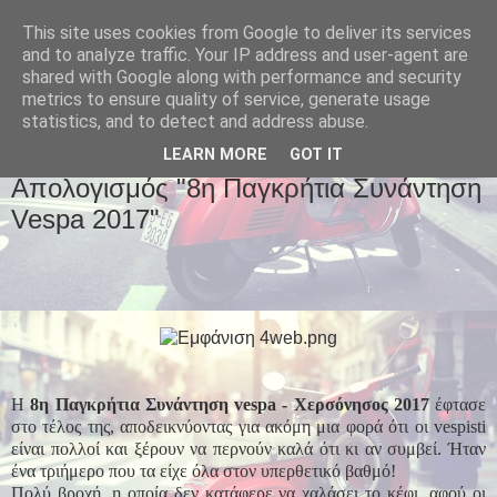
This site uses cookies from Google to deliver its services
and to analyze traffic. Your IP address and user-agent are
shared with Google along with performance and security
metrics to ensure quality of service, generate usage
statistics, and to detect and address abuse.
▼
LEARN MORE
GOT IT
Απολογισμός "8η Παγκρήτια Συνάντηση
Vespa 2017"
Η
8η Παγκρήτια Συνάντηση vespa - Χερσόνησος 2017
έφτασε
στο τέλος της, αποδεικνύοντας για ακόμη μια φορά ότι οι vespisti
είναι πολλοί και ξέρουν να περνούν καλά ότι κι αν συμβεί. Ήταν
ένα τριήμερο που τα είχε όλα στον υπερθετικό βαθμό!
Πολύ βροχή, η οποία δεν κατάφερε να χαλάσει το κέφι, αφού οι