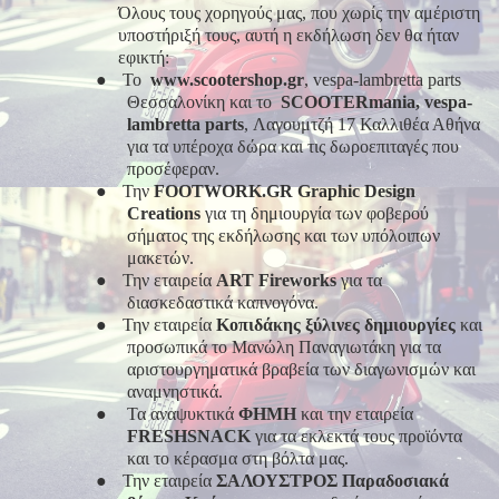
Όλους τους χορηγούς μας, που χωρίς την αμέριστη
υποστήριξή τους, αυτή η εκδήλωση δεν θα ήταν
εφικτή:
●
Το
www.scootershop.gr
, vespa-lambretta parts
Θεσσαλονίκη και το
SCOOTERmania, vespa-
lambretta parts
, Λαγουμτζή 17 Καλλιθέα Αθήνα
για τα υπέροχα δώρα και τις δωροεπιταγές που
προσέφεραν.
●
Την
FOOTWORK.GR Graphic Design
Creations
για τη δημιουργία των φοβερού
σήματος της εκδήλωσης και των υπόλοιπων
μακετών.
●
Την εταιρεία
ART Fireworks
για τα
διασκεδαστικά καπνογόνα.
●
Την εταιρεία
Κοπιδάκης ξύλινες δημιουργίες
και
προσωπικά το Μανώλη Παναγιωτάκη για τα
αριστουργηματικά βραβεία των διαγωνισμών και
αναμνηστικά.
●
Τα αναψυκτικά
ΦΗΜΗ
και την εταιρεία
FRESHSNACK
για τα εκλεκτά τους προϊόντα
και το κέρασμα στη βόλτα μας.
●
Την εταιρεία
ΣΑΛΟΥΣΤΡΟΣ Παραδοσιακά