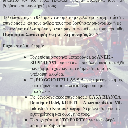
ιδιαίτερα τον Κο. Νίκο Πλατάκη, για τη φιλοξενία τους, την
βοήθεια και υποστήριξη τους.
Τελειώνοντας, θα θέλαμε να πούμε το μεγαλύτερο ευχαριστώ στις
επιχειρήσεις και τους ανθρώπους που βοήθησαν οικονομικά ή με
οποιοδήποτε άλλο τρόπο για να πραγματοποιηθεί το τριήμερο «
8η
Παγκρήτια Συνάντηση Vespa - Χερσόνησος 2017
».
Ευχαριστούμε θερμά:
●
Τον επίσημο χορηγό μεταφοράς μας
ΑΝΕΚ -
SUPERFAST
, που έκανε και πάλι εφικτό το ταξίδι
των συμμετεχόντων της εκδήλωσης από την
υπόλοιπη Ελλάδα.
●
Τη
PIAGGIO HELLAS S.A.
για την ευγενική της
υποστήριξη και τα εκλεκτά δώρα που μας
προσέφερε.
●
Τις
ξενοδοχειακές επιχειρήσεις
CASA BIANCA
Boutique Hotel, KRISTI
Apartments και Villa
Iokasti
στο Κουτουλουφάρι Χερσονήσου για την
εξυπηρέτηση και φιλοξενία τους.
●
Το συγκρότημα
"TO PARTY"
για το φοβερό
πάρτι του Σαββάτου!