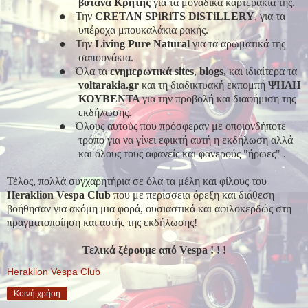
βότανα Κρήτης
για τα μοναδικά καρτεράκια της.
●
Την
CRETAN SPiRiTS DiSTiLLERY
, για τα
υπέροχα μπουκαλάκια ρακής.
●
Την
Living Pure Natural
για τα αρωματικά της
σαπουνάκια.
●
Όλα τα
ενημερωτικά sites
,
blogs,
και ιδιαίτερα τα
voltarakia.gr
και τη διαδικτυακή εκπομπή
ΨΗΛΗ
ΚΟΥΒΕΝΤΑ
για την προβολή και διαφήμιση της
εκδήλωσης.
●
Όλους αυτούς που πρόσφεραν με οποιονδήποτε
τρόπο για να γίνει εφικτή αυτή η εκδήλωση αλλά
και όλους τους αφανείς και φανερούς "ήρωες" .
Τέλος, πολλά συγχαρητήρια σε όλα τα μέλη και φίλους του
Heraklion Vespa Club
που με περίσσεια όρεξη και διάθεση
βοήθησαν για ακόμη μια φορά, ουσιαστικά και αφιλοκερδώς στη
πραγματοποίηση και αυτής της εκδήλωσης!
Τελικά ξέρουμε από Vespa ! ! !
Heraklion Vespa Club
Κοινή χρήση