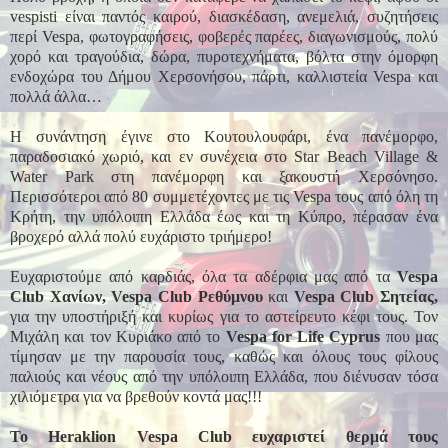
vespisti είναι παντός καιρού, διασκέδαση, ανεμελιά, συζητήσεις
περί Vespa, φωτογραφήσεις, φοβερές παρέες, διαγωνισμούς, πολύ
χορό και τραγούδια, δώρα, πυροτεχνήματα, βόλτα στην όμορφη
ενδοχώρα του Δήμου Χερσονήσου, πάρτι, καλλιστεία Vespa και
πολλά άλλα…
Η συνάντηση έγινε στο Κουτουλουφάρι, ένα πανέμορφο,
παραδοσιακό χωριό, και εν συνέχεια στο Star Beach Village &
Water Park στη πανέμορφη και ξακουστή Χερσόνησο.
Περισσότεροι από 80 συμμετέχοντες με τις Vespa τους από όλη τη
Κρήτη, την υπόλοιπη Ελλάδα έως και τη Κύπρο, πέρασαν ένα
βροχερό αλλά πολύ ευχάριστο τριήμερο!
Ευχαριστούμε από καρδιάς, όλα τα αδέρφια μας από τα
Vespa
Club Χανίων, Vespa Club Ρεθύμνου
και
Vespa Club Σητείας,
για την υποστήριξή και κυρίως για το αστείρευτο κέφι τους. Τον
Μιχάλη και τον Κυριάκο από το
Vespa for Life Cyprus
που μας
τίμησαν με την παρουσία τους, καθώς και όλους τους φίλους
παλιούς και νέους από την υπόλοιπη Ελλάδα, που διένυσαν τόσα
χιλιόμετρα για να βρεθούν κοντά μας!!!
Το Heraklion Vespa Club ευχαριστεί θερμά τους