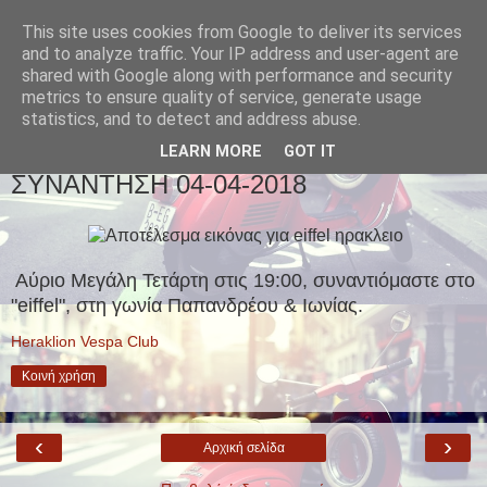
This site uses cookies from Google to deliver its services
and to analyze traffic. Your IP address and user-agent are
shared with Google along with performance and security
metrics to ensure quality of service, generate usage
statistics, and to detect and address abuse.
▼
LEARN MORE
GOT IT
ΣΥΝΑΝΤΗΣΗ 04-04-2018
Αύριο Μεγάλη Τετάρτη στις 19:00, συναντιόμαστε στο
"eiffel", στη γωνία Παπανδρέου & Ιωνίας.
Heraklion Vespa Club
Κοινή χρήση
‹
›
Αρχική σελίδα