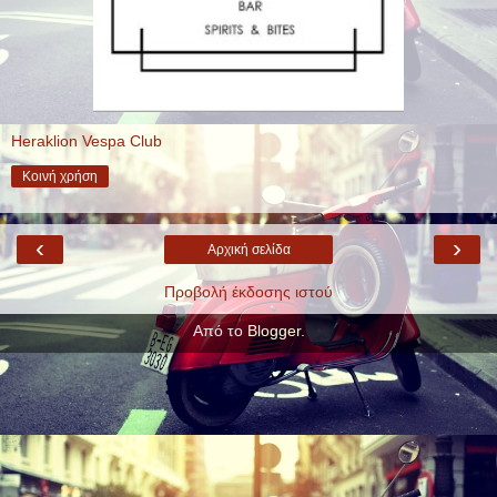
Heraklion Vespa Club
Κοινή χρήση
‹
›
Αρχική σελίδα
Προβολή έκδοσης ιστού
Από το
Blogger
.