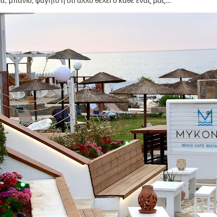
α, μπάνιο, φαγητό ή ότι άλλο θέλει ο κάθε ένας μας...