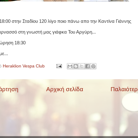
18:00 στην Σταδίου 120 λίγο ποιο πάνω απο την Καντίνα Γιάννης
αρνασσό στη γνωστή μας γιάφκα Του Αργύρη...
ώρηση 18:30
ε...
πό
Heraklion Vespa Club
άρτηση
Αρχική σελίδα
Παλαιότε