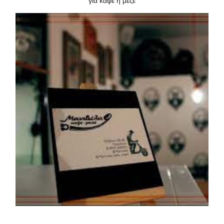
για καφέ ή μεζέ