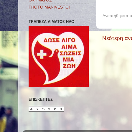
ΟΧΗΜΑΤΟΣ
PHOTO MANIVESTO!
Αναρτήθηκε α
ΤΡAΠΕΖΑ ΑIΜΑΤΟΣ HVC
Νεότερη αν
ΕΠΙΣΚΈΠΤΕΣ