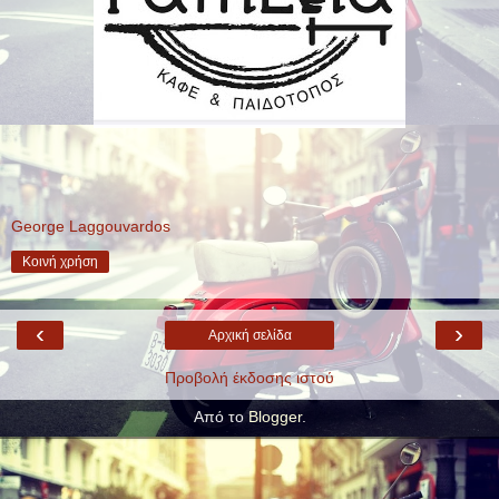
George Laggouvardos
Κοινή χρήση
‹
›
Αρχική σελίδα
Προβολή έκδοσης ιστού
Από το
Blogger
.